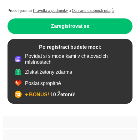
Přečetl jsem si
Pravidla a podmínky
a
Ochranu osobních údajů
.
Zaregistrovat se
Po registraci budete moci:
Povídat si s modelkami v chatovacích
místnostech
Získat žetony zdarma
Poslat spropitné
+ BONUS!
10 Žetonů!
Anál
Arabky