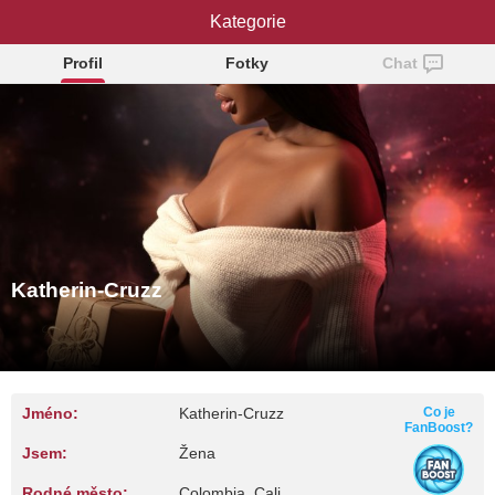
Katherin-Cruzz
Kategorie
Profil
Fotky
Chat
Katherin-Cruzz
Jméno:
Katherin-Cruzz
Co je
FanBoost?
Jsem:
Žena
Rodné město:
Colombia, Cali