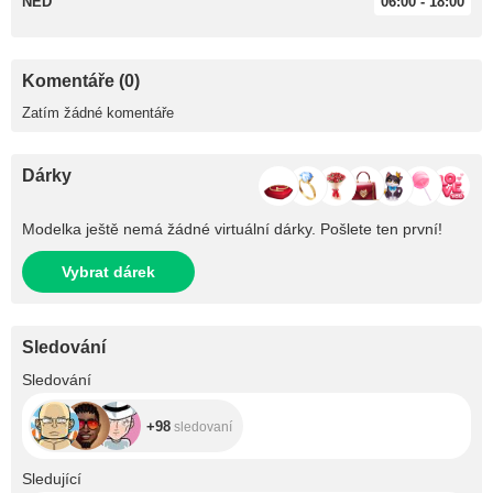
NED
06:00 - 18:00
Komentáře (0)
Zatím žádné komentáře
Dárky
Modelka ještě nemá žádné virtuální dárky. Pošlete ten první!
Vybrat dárek
Sledování
+98
Sledování
+98
sledovaní
+579
Sledující