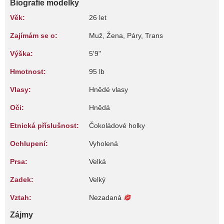
Biografie modelky
Věk:
26 let
Zajímám se o:
Muž, Žena, Páry, Trans
Výška:
5'9"
Hmotnost:
95 lb
Vlasy:
Hnědé vlasy
Oči:
Hnědá
Etnická příslušnost:
Čokoládové holky
Ochlupení:
Vyholená
Prsa:
Velká
Zadek:
Velký
Vztah:
Nezadaná
Zájmy