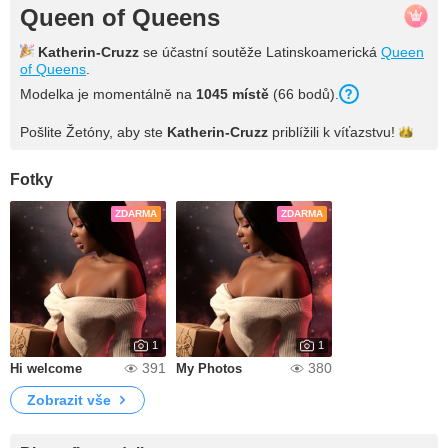
Queen of Queens
Katherin-Cruzz
se účastní soutěže Latinskoamerická
Queen
of Queens
.
Modelka je momentálně na
1045 místě
(66 bodů).
Pošlite Žetóny, aby ste
Katherin-Cruzz
priblížili k
víťazstvu!
Fotky
ZDARMA
ZDARMA
1
1
391
380
Hi welcome
My Photos
Zobrazit vše